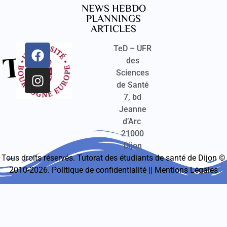
NEWS HEBDO
PLANNINGS
ARTICLES
TeD – UFR
des
Sciences
de Santé
7, bd
Jeanne
d’Arc
21000
Dijon
Tous droits réservés. Tutorat des étudiants de santé de Dijon ©
2010-2026.
Politique de confidentialité
||
Mentions Légales