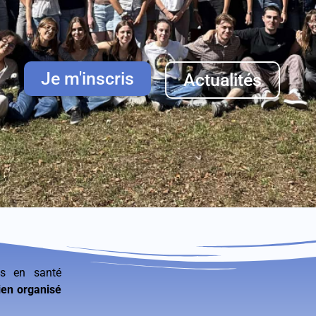
Je m'inscris
Actualités
ts en santé
ien organisé