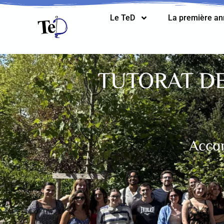
Le TeD
La première a
TUTORAT DE
Accom