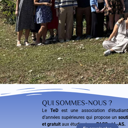
QUI SOMMES-NOUS ?
Le
TeD
est une association d’étudian
d’années supérieures qui propose un
sout
et gratuit
aux étudiants en
PASS et L-AS.