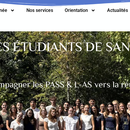
nnée
Nos services
Orientation
Actualités
S ÉTUDIANTS DE SAN
pagner les PASS & L-AS vers la ré