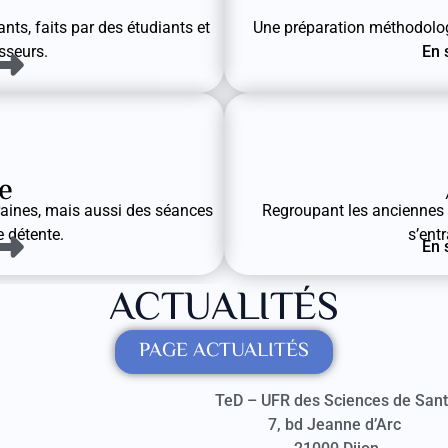
nts, faits par des étudiants et
Une préparation méthodologi
En 
esseurs.
e
ines, mais aussi des séances
Regroupant les anciennes c
 détente.
s’ent
En 
ACTUALITÉS
PAGE ACTUALITÉS
TeD – UFR des Sciences de San
7, bd Jeanne d’Arc