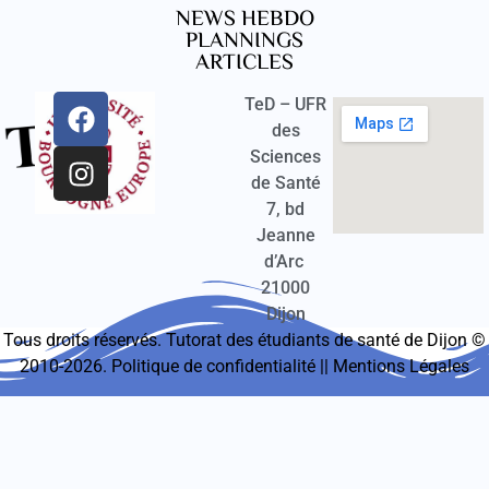
NEWS HEBDO
PLANNINGS
ARTICLES
TeD – UFR
des
Sciences
de Santé
7, bd
Jeanne
d’Arc
21000
Dijon
Tous droits réservés. Tutorat des étudiants de santé de Dijon ©
2010-2026.
Politique de confidentialité
||
Mentions Légales