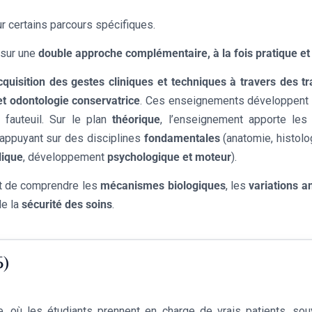
r certains parcours spécifiques.
 sur une
double approche complémentaire, à la fois pratique et
cquisition des gestes cliniques et techniques à travers des t
et
odontologie conservatrice
. Ces enseignements développent la
 fauteuil. Sur le plan
théorique
, l’enseignement apporte le
’appuyant sur des disciplines
fondamentales
(anatomie, histolo
lique
, développement
psychologique et moteur
).
 de comprendre les
mécanismes biologiques
, les
variations 
de la
sécurité des soins
.
5)
ue, où les étudiants prennent en charge de vrais patients, s