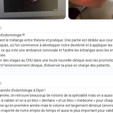
e)
d’odontologie !!!
, c’est le mélange entre théorie et pratique. Une partie est dédiée aux c
atiques, où l’on commence à développer notre dextérité et à appliquer l
e qui crée une ambiance conviviale et facilite les échanges avec les ens
née.
er des stages au CHU dans une toute nouvelle clinique avec les promot
l’environnement clinique, d’observer la prise en charge des patients… e
e)
année d’odontologie à Dijon !
année, on retrouve beaucoup de notions de la spécialité mais on a aus
 valider et on a un bloc « dentaire » et un bloc « médecine » pour cha
ême qu’en première année mais le volume est largement diminué (envir
 majorité de notre emploi du temps et aussi le plus important pour valide