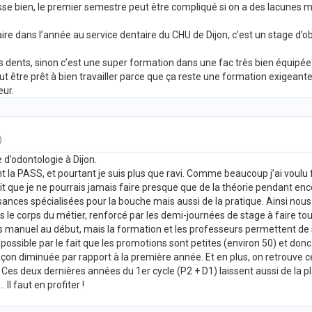
sse bien, le premier semestre peut être compliqué si on a des lacunes 
faire dans l’année au service dentaire du CHU de Dijon, c’est un stage d’
s dents, sinon c’est une super formation dans une fac très bien équipée 
t être prêt à bien travailler parce que ça reste une formation exigeant
eur.
)
 d’odontologie à Dijon.
vant la PASS, et pourtant je suis plus que ravi. Comme beaucoup j’ai voul
t que je ne pourrais jamais faire presque que de la théorie pendant enco
ances spécialisées pour la bouche mais aussi de la pratique. Ainsi nou
 le corps du métier, renforcé par les demi-journées de stage à faire tout 
pas manuel au début, mais la formation et les professeurs permettent de 
ossible par le fait que les promotions sont petites (environ 50) et donc
çon diminuée par rapport à la première année. Et en plus, on retrouve c
Ces deux dernières années du 1er cycle (P2 + D1) laissent aussi de la pl
Il faut en profiter !