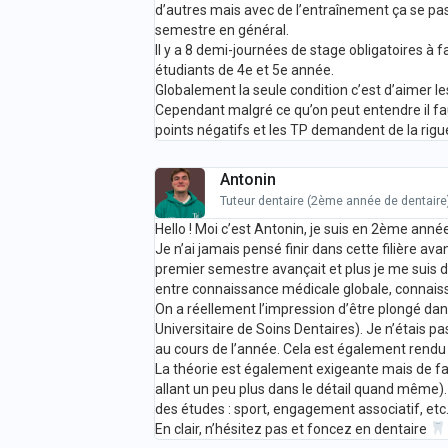
d’autres mais avec de l’entraînement ça se pa
semestre en général.
Il y a 8 demi-journées de stage obligatoires à 
étudiants de 4e et 5e année.
Globalement la seule condition c’est d’aimer le
Cependant malgré ce qu’on peut entendre il fau
points négatifs et les TP demandent de la rigu
Antonin
Tuteur dentaire (2ème année de dentaire
Hello ! Moi c’est Antonin, je suis en 2ème année
Je n’ai jamais pensé finir dans cette filière a
premier semestre avançait et plus je me suis di
entre connaissance médicale globale, connaiss
On a réellement l’impression d’être plongé dans
Universitaire de Soins Dentaires). Je n’étais 
au cours de l’année. Cela est également rendu p
La théorie est également exigeante mais de fa
allant un peu plus dans le détail quand même). 
des études : sport, engagement associatif, etc… 
En clair, n’hésitez pas et foncez en dentaire