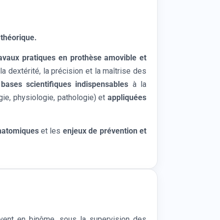
 théorique.
ravaux pratiques
en
prothèse amovible et
 dextérité, la précision et la maîtrise des
s
bases scientifiques indispensables
à la
gie, physiologie, pathologie) et
appliquées
anatomiques
et les
enjeux de prévention et
ouvent en binôme, sous la supervision des