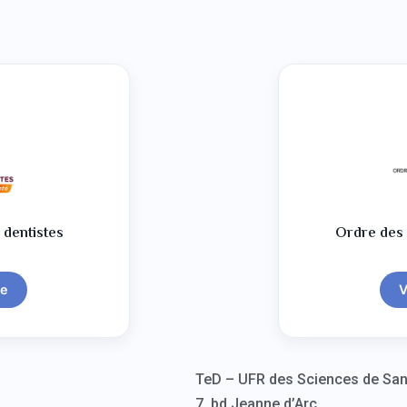
 dentistes
Ordre des 
te
V
TeD – UFR des Sciences de San
7, bd Jeanne d’Arc