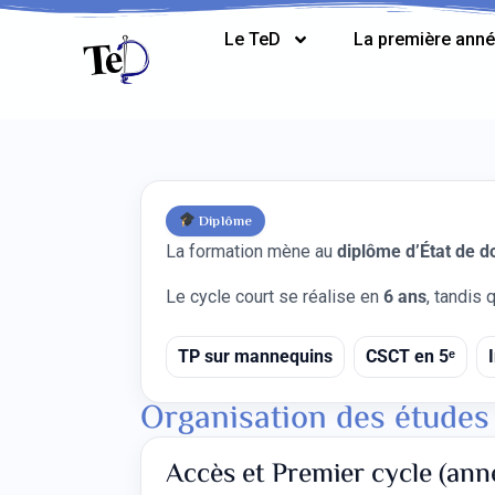
Le TeD
La première ann
Diplôme
La formation mène au
diplôme d’État de d
Le cycle court se réalise en
6 ans
, tandis q
TP sur mannequins
CSCT en 5ᵉ
Organisation des études
Accès et Premier cycle (ann