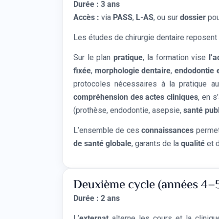
Durée : 3 ans
Accès :
via
PASS
,
L-AS
, ou sur
dossier
pou
Les études de chirurgie dentaire reposent
Sur le plan
pratique
, la formation vise
l’a
fixée
,
morphologie dentaire
,
endodontie 
protocoles nécessaires à la pratique au
compréhension des actes cliniques
, en s
(prothèse, endodontie, asepsie,
santé pub
L’ensemble de ces
connaissances
permet
de santé globale
, garants de la
qualité
et 
Deuxième cycle (années 4–
Durée : 2 ans
L’
externat
alterne les cours et la cliniq