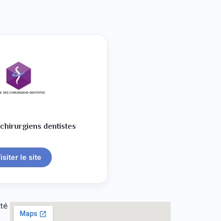
chirurgiens dentistes
isiter le site
té