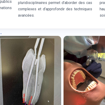
publics
pluridisciplinaires permet d’aborder des cas
pra
ations
complexes et d’approfondir des techniques
ha
avancées.
soi
.