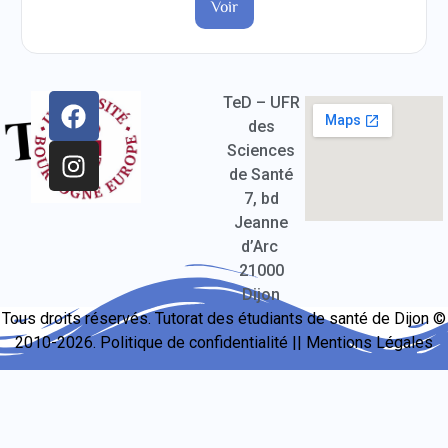
Voir
TeD – UFR
des
Sciences
de Santé
7, bd
Jeanne
d’Arc
21000
Dijon
Tous droits réservés. Tutorat des étudiants de santé de Dijon ©
2010-2026.
Politique de confidentialité
||
Mentions Légales