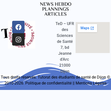
NEWS HEBDO
PLANNINGS
ARTICLES
TeD – UFR
des
Sciences
de Santé
7, bd
Jeanne
d’Arc
21000
Dijon
Tous droits réservés. Tutorat des étudiants de santé de Dijon ©
2010-2026.
Politique de confidentialité
||
Mentions Légales