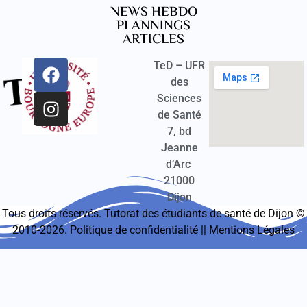
NEWS HEBDO
PLANNINGS
ARTICLES
TeD – UFR
des
Sciences
de Santé
7, bd
Jeanne
d’Arc
21000
Dijon
Tous droits réservés. Tutorat des étudiants de santé de Dijon ©
2010-2026.
Politique de confidentialité
||
Mentions Légales