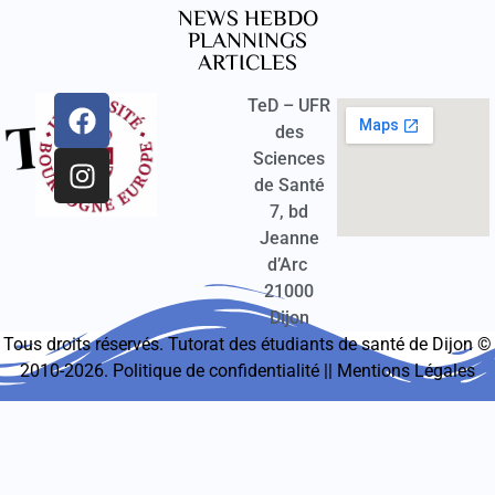
NEWS HEBDO
PLANNINGS
ARTICLES
TeD – UFR
des
Sciences
de Santé
7, bd
Jeanne
d’Arc
21000
Dijon
Tous droits réservés. Tutorat des étudiants de santé de Dijon ©
2010-2026.
Politique de confidentialité
||
Mentions Légales