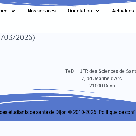
nnée
Nos services
Orientation
Actualités
/03/2026)
TeD – UFR des Sciences de San
7, bd Jeanne d’Arc
21000 Dijon
t des étudiants de santé de Dijon © 2010-2026.
Politique de confi