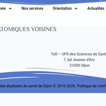
nnée
Nos services
Orientation
Actualités
TOMIQUES VOISINES
TeD – UFR des Sciences de San
7, bd Jeanne d’Arc
21000 Dijon
t des étudiants de santé de Dijon © 2010-2026.
Politique de confi