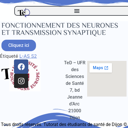
FONCTIONNEMENT DES NEURONES
ET TRANSMISSION SYNAPTIQUE
Cliquez ici
Étiqueté
L-AS S2
TeD – UFR
des
Sciences
de Santé
7, bd
Jeanne
d’Arc
21000
Dijon
Tous droits réservés. Tutorat des étudiants de santé de Dijon ©