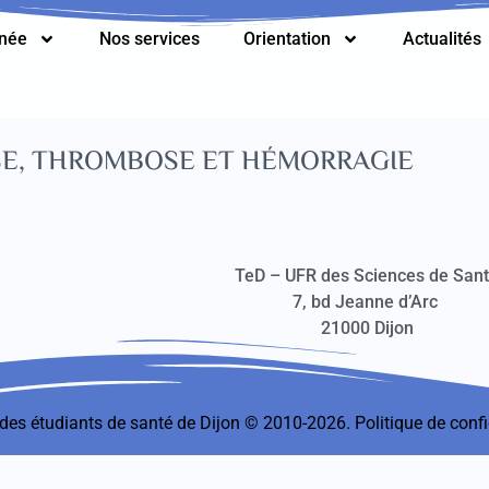
nnée
Nos services
Orientation
Actualités
SE, THROMBOSE ET HÉMORRAGIE
TeD – UFR des Sciences de San
7, bd Jeanne d’Arc
21000 Dijon
t des étudiants de santé de Dijon © 2010-2026.
Politique de confi