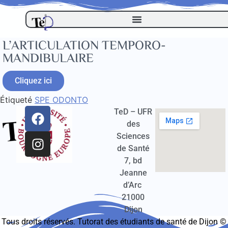
L’ARTICULATION TEMPORO-
MANDIBULAIRE
Cliquez ici
Étiqueté
SPE ODONTO
TeD – UFR
des
Sciences
de Santé
7, bd
Jeanne
d’Arc
21000
Dijon
Tous droits réservés. Tutorat des étudiants de santé de Dijon ©