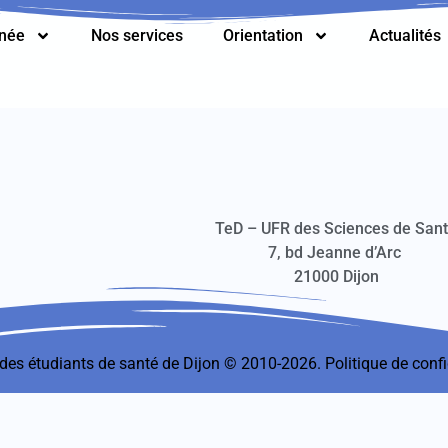
nnée
Nos services
Orientation
Actualités
TeD – UFR des Sciences de San
7, bd Jeanne d’Arc
21000 Dijon
t des étudiants de santé de Dijon © 2010-2026.
Politique de confi