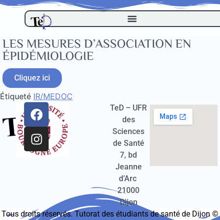
LES MESURES D’ASSOCIATION EN
ÉPIDÉMIOLOGIE
Cliquez ici
Étiqueté
IR/MEDOC
TeD – UFR
des
Sciences
de Santé
7, bd
Jeanne
d’Arc
21000
Dijon
Tous droits réservés. Tutorat des étudiants de santé de Dijon ©