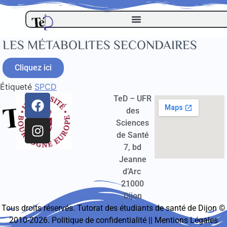
LES MÉTABOLITES SECONDAIRES
Cliquez ici
Étiqueté
SPCD
TeD – UFR
des
Sciences
de Santé
7, bd
Jeanne
d’Arc
21000
Dijon
Tous droits réservés. Tutorat des étudiants de santé de Dijon ©
2010-2026.
Politique de confidentialité
||
Mentions Légales