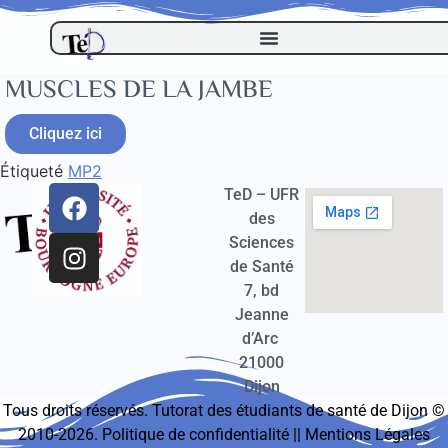
MUSCLES DE LA JAMBE
Cliquez ici
Étiqueté
MP2
TeD – UFR
des
Sciences
de Santé
7, bd
Jeanne
d’Arc
21000
Dijon
Tous droits réservés. Tutorat des étudiants de santé de Dijon ©
2010-2026.
Politique de confidentialité
||
Mentions Légales