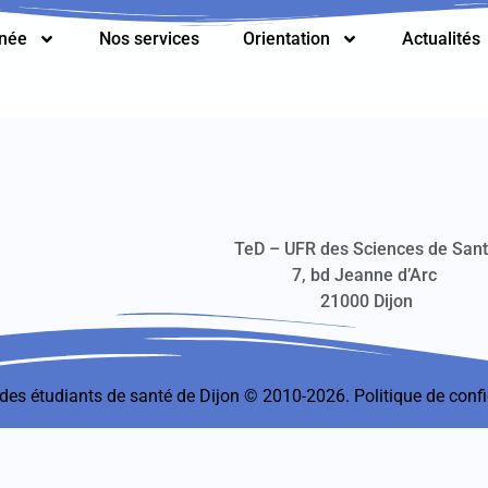
nnée
Nos services
Orientation
Actualités
TeD – UFR des Sciences de San
7, bd Jeanne d’Arc
21000 Dijon
t des étudiants de santé de Dijon © 2010-2026.
Politique de confi