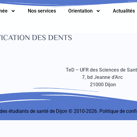
nnée
Nos services
Orientation
Actualités
ICATION DES DENTS
TeD – UFR des Sciences de San
7, bd Jeanne d’Arc
21000 Dijon
t des étudiants de santé de Dijon © 2010-2026.
Politique de confi