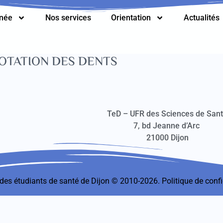
nnée
Nos services
Orientation
Actualités
TATION DES DENTS
TeD – UFR des Sciences de San
7, bd Jeanne d’Arc
21000 Dijon
t des étudiants de santé de Dijon © 2010-2026.
Politique de confi