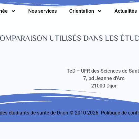
nnée
Nos services
Orientation
Actualités
COMPARAISON UTILISÉS DANS LES ÉTU
TeD – UFR des Sciences de San
7, bd Jeanne d’Arc
21000 Dijon
t des étudiants de santé de Dijon © 2010-2026.
Politique de confi