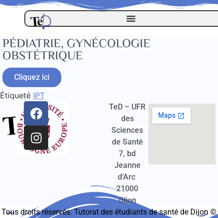
PÉDIATRIE, GYNÉCOLOGIE
OBSTÉTRIQUE
Cliquez ici
Étiqueté
IPT
TeD – UFR
des
Sciences
de Santé
7, bd
Jeanne
d’Arc
21000
Dijon
Tous droits réservés. Tutorat des étudiants de santé de Dijon ©