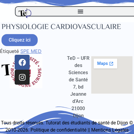
PHYSIOLOGIE CARDIOVASCULAIRE
Cliquez ici
Étiqueté
SPE MED
TeD – UFR
des
Sciences
de Santé
7, bd
Jeanne
d’Arc
21000
Dijon
Tous droits réservés. Tutorat des étudiants de santé de Dijon ©
2010-2026.
Politique de confidentialité
||
Mentions Légales