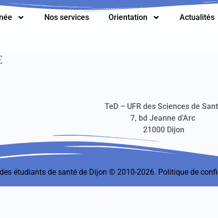
nnée
Nos services
Orientation
Actualités
E
TeD – UFR des Sciences de San
7, bd Jeanne d’Arc
21000 Dijon
t des étudiants de santé de Dijon © 2010-2026.
Politique de confi